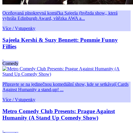
Oceňovaná plnokrevná komička Sajeela (hvězda show,, která
vyhrála Edinburgh Award, vítězka AWA a...
Více / Vstupenky
Sajeela Kershi & Suzy Bennett: Pommie Funny
Fillies
Comedy
Připravte se na jedinečnou komediální show, kde se setkávají Cards
Against Humanity a stand-up! ...
Více / Vstupenky
Metro Comedy Club Presents: Prague Against
Humanity (A Stand Up Comedy Show)