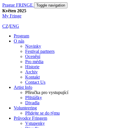
Prague FRINGE
Toggle navigation
Květen 2025
My Fringe
CZ
/
ENG
Program
O nás
Novinky
Festival partners
Ocenění
Pro média
Historie
Archiv
Kontakt
Contact Us
Artist Info
Příručka pro vystupující
Přihlášky
Divadla
Volunteering
Přidejte se do týmu
Průvodce Fringem
Vstupenky