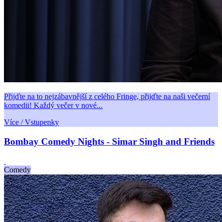
Přijďte na to nejzábavnější z celého Fringe, přijďte na naši večerní
komedii! Každý večer v nové...
Více / Vstupenky
Bombay Comedy Nights - Simar Singh and Friends
Comedy