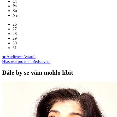
Čt
Pá
So
Ne
26
27
28
29
30
31
★ Audience Award:
Hlasovat pro toto představení
Dále by se vám mohlo líbit