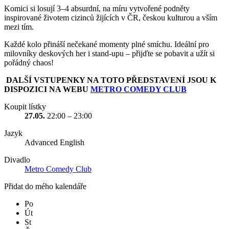
Komici si losují 3–4 absurdní, na míru vytvořené podněty
inspirované životem cizinců žijících v ČR, českou kulturou a vším
mezi tím.
Každé kolo přináší nečekané momenty plné smíchu. Ideální pro
milovníky deskových her i stand-upu – přijďte se pobavit a užít si
pořádný chaos!
DALŠÍ VSTUPENKY NA TOTO PŘEDSTAVENÍ JSOU K
DISPOZICI NA WEBU
METRO COMEDY CLUB
Koupit lístky
27.05.
22:00 – 23:00
Jazyk
Advanced English
Divadlo
Metro Comedy Club
Přidat do mého kalendáře
Po
Út
St