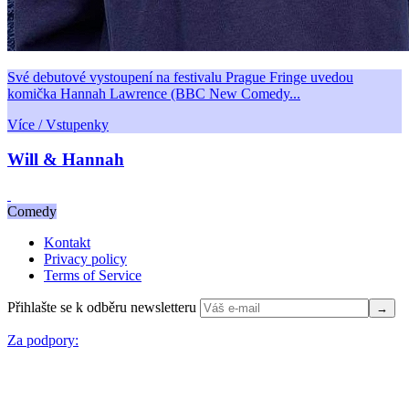
Své debutové vystoupení na festivalu Prague Fringe uvedou
komička Hannah Lawrence (BBC New Comedy...
Více / Vstupenky
Will & Hannah
Comedy
Kontakt
Privacy policy
Terms of Service
Přihlašte se k odběru newsletteru
Za podpory: